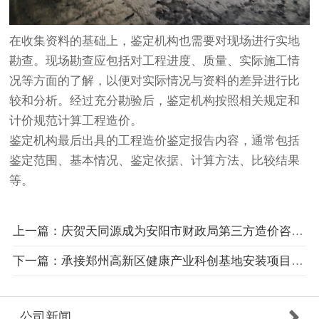
在收集资料的基础上，鉴定机构也需要对现场进行实地
勘查。现场勘查应包括对工程进度、质量、实际施工情
况等方面的了解，以便对实际情况与资料的差异进行比
较和分析。经过充分勘验后，鉴定机构按照相关规定和
计价规范计算工程造价。
鉴定机构最后出具的工程造价鉴定报告内容，通常包括
鉴定范围、基本情况、鉴定依据、计算方法、比较结果
等。
上一篇：庆贺天同源成为安阳市财政局第三方造价咨询公司参与政府投资基本建设项目的入围供应商
下一篇：承接郑州高新区健康产业科创基地安装项目全过程造价
公司新闻