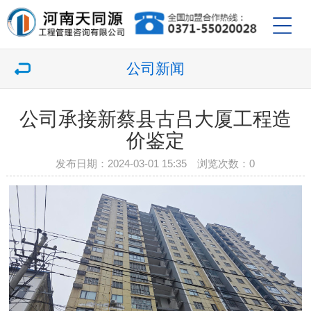
公司新闻
公司承接新蔡县古吕大厦工程造
价鉴定
发布日期：2024-03-01 15:35 浏览次数：
0