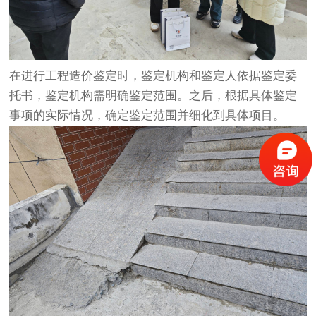
在进行工程造价鉴定时，鉴定机构和鉴定人依据鉴定委
托书，鉴定机构需明确鉴定范围。之后，根据具体鉴定
事项的实际情况，确定鉴定范围并细化到具体项目。