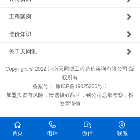
工程案例
造价知识
关于天同源
Copyright © 2012 河南天同源工程造价咨询有限公司 版
权所有
备案号：
豫ICP备19025206号-1
加盟投资有风险，请选择好品牌，到公司总部考察，投
资需谨慎
首页
电话
微信
联系